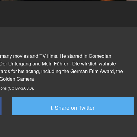
 many movies and TV films. He starred in Comedian
 Der Untergang and Mein Führer - Die wirklich wahrste
ards for his acting, including the German Film Award, the
e Golden Camera
mmons
(CC BY-SA 3.0)
.
Share on Twitter