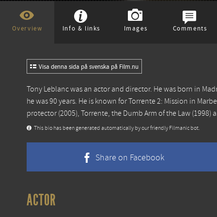
Overview
Info & links
Images
Comments
Visa denna sida på svenska på Film.nu
Tony Leblanc was an actor and director. He was born in Ma
he was 90 years. He is known for
Torrente 2: Mission in Marbe
protector
(2005),
Torrente, the Dumb Arm of the Law
(1998) 
This bio has been generated automatically by our friendly Filmanic bot.
Share on Facebook
ACTOR